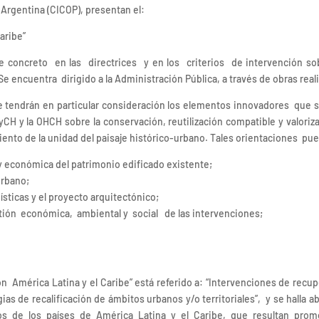
 Argentina (CICOP), presentan el:
aribe”
oncreto en las directrices y en los criterios de intervención sobr
 Se encuentra dirigido a la Administración Pública, a través de obras rea
e tendrán en particular consideración los elementos innovadores que 
CH y la OHCH sobre la conservación, reutilización compatible y valoriza
imiento de la unidad del paisaje histórico-urbano. Tales orientaciones p
l y económica del patrimonio edificado existente;
urbano;
ísticas y el proyecto arquitectónico;
tión económica, ambiental y social de las intervenciones;
ón América Latina y el Caribe” está referido a: “Intervenciones de recup
as de recalificación de ámbitos urbanos y/o territoriales”, y se halla ab
os de los países de América Latina y el Caribe, que resultan prom