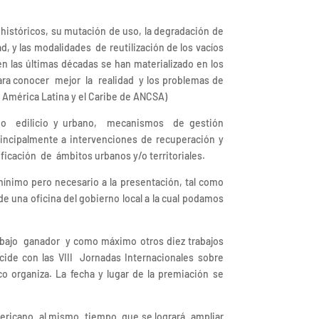
istóricos, su mutación de uso, la degradación de
d, y las modalidades de reutilización de los vacíos
n las últimas décadas se han materializado en los
ara conocer mejor la realidad y los problemas de
 América Latina y el Caribe de ANCSA)
onio edilicio y urbano, mecanismos de gestión
incipalmente a intervenciones de recuperación y
ficación de ámbitos urbanos y/o territoriales.
ínimo pero necesario a la presentación, tal como
de una oficina del gobierno local a la cual podamos
trabajo ganador y como máximo otros diez trabajos
ide con las VIII Jornadas Internacionales sobre
o organiza. La fecha y lugar de la premiación se
oamericano al mismo tiempo que se logrará ampliar