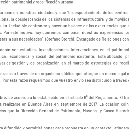
cción patrimonial y recalificación urbana.
urbano en nuestras ciudades y que “el despoblamiento de los centros h
ional, la obsolescencia de los sistemas de infraestructura y de movilida
ta ineludible confrontar y hacer un balance de las experiencias que e
rales. Por este motivo, hoy queremos comparar nuestras experiencias p
stas a sus necesidades”. (Stefano Storchi, Encargado de Relaciones con
podrán ser estudios, investigaciones, intervenciones en el patrim
ísica, económica y social del patrimonio existente. Está abocado pr
ivas de gestión y de organización en el marco de estrategias de recali
izadas a través de un organismo público que otorgue un marco legal m
o. Por esta razón requerimos que vuestro envío sea distribuido a través 
re, de acuerdo a lo establecido en el artículo 6° del Reglamento. El 
realizarse en Buenos Aires en septiembre de 2017. La ocasión coinc
icos que la Dirección General de Patrimonio, Museos y Casco Históric
será difundido y permitirá poner cada propuesta en un contexto latin