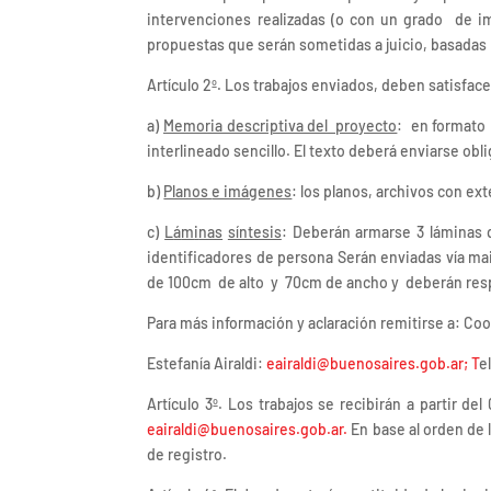
intervenciones realizadas (o con un grado de im
propuestas que serán sometidas a juicio, basadas 
Artículo 2º. Los trabajos enviados, deben satisface
a)
Memoria descriptiva del proyecto
: en formato
interlineado sencillo. El texto deberá enviarse ob
b)
Planos
e imágenes
: los planos, archivos con e
c)
L
á
m
i
nas
síntesis
: Deberán armarse 3 láminas q
identificadores de persona Serán enviadas vía ma
de 100cm de alto y 70cm de ancho y deberán res
Para más información y aclaración remitirse a: Co
Estefanía Airaldi:
eairaldi@buenosaires.gob.ar; T
e
Artículo 3º. Los trabajos se recibirán a partir de
eairaldi@buenosaires.gob.ar.
En base al orden de 
de registro.