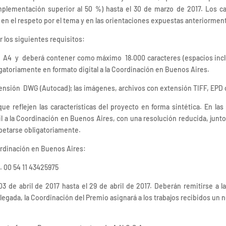
plementación superior al 50 %) hasta el 30 de marzo de 2017. Los ca
en el respeto por el tema y en las orientaciones expuestas anteriormen
r los siguientes requisitos:
 A4 y deberá contener como máximo 18.000 caracteres (espacios inclu
ligatoriamente en formato digital a la Coordinación en Buenos Aires.
xtensión DWG (Autocad); las imágenes, archivos con extensión TIFF, EPD 
ue reflejen las características del proyecto en forma sintética. En la
il a la Coordinación en Buenos Aires, con una resolución reducida, junt
petarse obligatoriamente.
ordinación en Buenos Aires:
l. 00 54 11 43425975
l 03 de abril de 2017 hasta el 29 de abril de 2017. Deberán remitirse a
llegada, la Coordinación del Premio asignará a los trabajos recibidos u