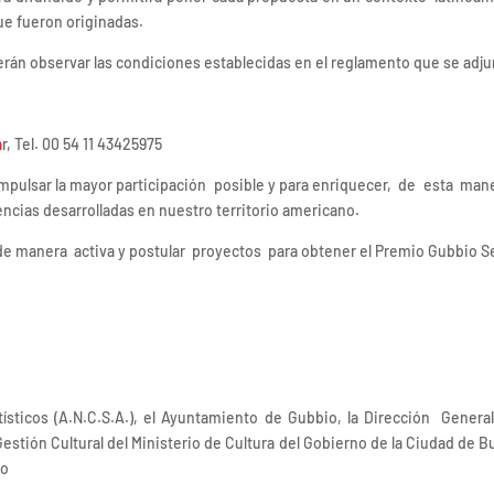
ue fueron originadas.
rán observar las condiciones establecidas en el reglamento que se adjun
a
r, Tel. 00 54 11 43425975
 impulsar la mayor participación posible y para enriquecer, de esta man
encias desarrolladas en nuestro territorio americano.
r de manera activa y postular proyectos para obtener el Premio Gubbio S
Artísticos (A.N.C.S.A.), el Ayuntamiento de Gubbio, la Dirección G
ión Cultural del Ministerio de Cultura del Gobierno de la Ciudad de Buen
ro