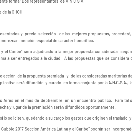
guiente forma: Dos representantes de A.N.C.S.A.
e de la OHCH
esentados y previa selección de las mejores propuestas, procederá, co
 merezcan mención especial de carácter honorífico.
y el Caribe” será adjudicado a la mejor propuesta considerada segú
ma a ser entregados a la ciudad. A las propuestas que se considera 
selección de la propuesta premiada y de las consideradas meritorias de 
xplicativo será difundido y curado en forma conjunta por la A.N.C.S.A., 
s Aires en el mes de Septiembre, en un encuentro público. Para ta
cha y lugar de la premiación serán difundidos oportunamente.
sí lo soliciten, quedando a su cargo los gastos que originen el traslado 
io Gubbio 2017 Sección América Latina y el Caribe” podrán ser incorporad