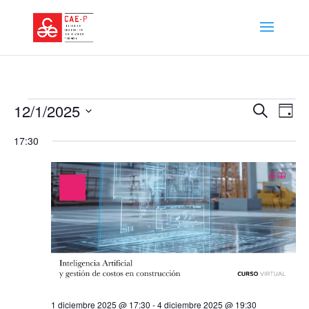
Eventos
Navegació
Nave
12/1/2025
Buscar
Día
de
de
en
vista
Selecciona
búsqueda
1
de
17:30
y
la
diciembre
Even
vistas
fecha.
2025
de
Eventos
1 diciembre 2025 @ 17:30
-
4 diciembre 2025 @ 19:30