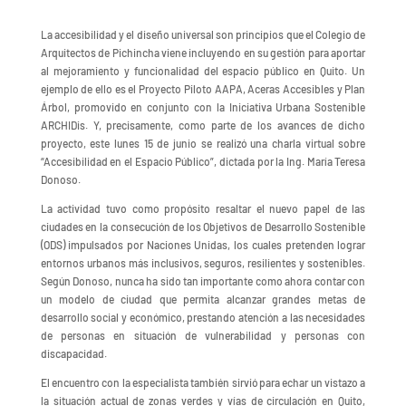
La accesibilidad y el diseño universal son principios que el Colegio de
Arquitectos de Pichincha viene incluyendo en su gestión para aportar
al mejoramiento y funcionalidad del espacio público en Quito. Un
ejemplo de ello es el Proyecto Piloto AAPA, Aceras Accesibles y Plan
Árbol, promovido en conjunto con la Iniciativa Urbana Sostenible
ARCHIDis. Y, precisamente, como parte de los avances de dicho
proyecto, este lunes 15 de junio se realizó una charla virtual sobre
“Accesibilidad en el Espacio Público”, dictada por la Ing. María Teresa
Donoso.
La actividad tuvo como propósito resaltar el nuevo papel de las
ciudades en la consecución de los Objetivos de Desarrollo Sostenible
(ODS) impulsados por Naciones Unidas, los cuales pretenden lograr
entornos urbanos más inclusivos, seguros, resilientes y sostenibles.
Según Donoso, nunca ha sido tan importante como ahora contar con
un modelo de ciudad que permita alcanzar grandes metas de
desarrollo social y económico, prestando atención a las necesidades
de personas en situación de vulnerabilidad y personas con
discapacidad.
El encuentro con la especialista también sirvió para echar un vistazo a
la situación actual de zonas verdes y vías de circulación en Quito,