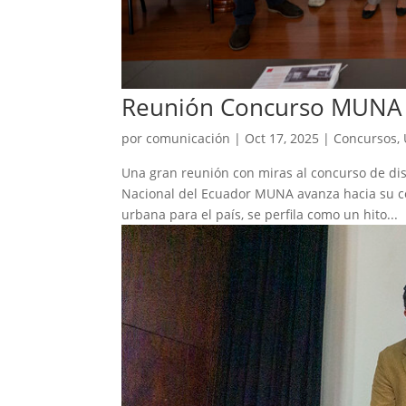
Reunión Concurso MUNA
por
comunicación
|
Oct 17, 2025
|
Concursos
,
Una gran reunión con miras al concurso de dis
Nacional del Ecuador MUNA avanza hacia su con
urbana para el país, se perfila como un hito...