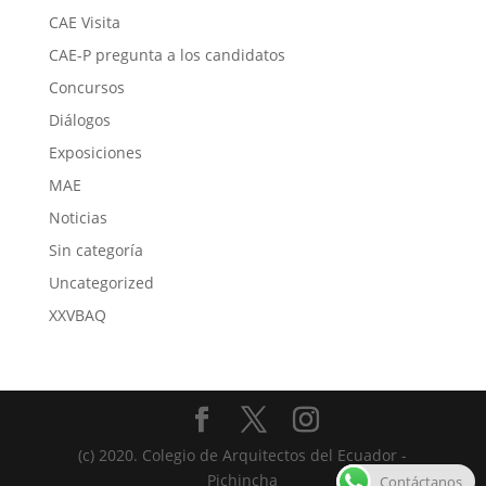
CAE Visita
CAE-P pregunta a los candidatos
Concursos
Diálogos
Exposiciones
MAE
Noticias
Sin categoría
Uncategorized
XXVBAQ
(c) 2020. Colegio de Arquitectos del Ecuador -
Pichincha
Contáctanos