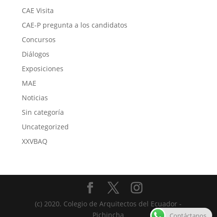
CAE Visita
CAE-P pregunta a los candidatos
Concursos
Diálogos
Exposiciones
MAE
Noticias
Sin categoría
Uncategorized
XXVBAQ
(c) 2020. Colegio de Arquitectos del Ecuador -
Pichincha
Contáctanos