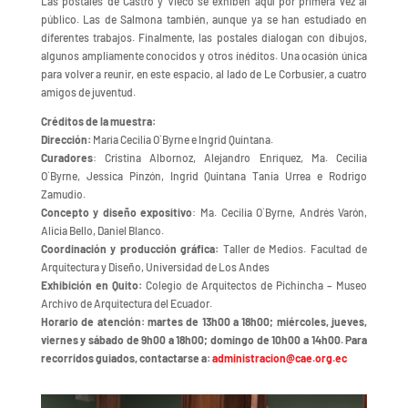
Las postales de Castro y Vieco se exhiben aquí por primera vez al
público. Las de Salmona también, aunque ya se han estudiado en
diferentes trabajos. Finalmente, las postales dialogan con dibujos,
algunos ampliamente conocidos y otros inéditos. Una ocasión única
para volver a reunir, en este espacio, al lado de Le Corbusier, a cuatro
amigos de juventud.
Créditos de la muestra:
Dirección:
María Cecilia O`Byrne e Ingrid Quintana.
Curadores
: Cristina Albornoz, Alejandro Enríquez, Ma. Cecilia
O`Byrne, Jessica Pinzón, Ingrid Quintana Tania Urrea e Rodrigo
Zamudio.
Concepto y diseño expositivo
: Ma. Cecilia O`Byrne, Andrés Varón,
Alicia Bello, Daniel Blanco.
Coordinación y producción gráfica:
Taller de Medios. Facultad de
Arquitectura y Diseño, Universidad de Los Andes
Exhibición en Quito:
Colegio de Arquitectos de Pichincha – Museo
Archivo de Arquitectura del Ecuador.
Horario de atención: martes de 13h00 a 18h00; miércoles, jueves,
viernes y sábado de 9h00 a 18h00; domingo de 10h00 a 14h00. Para
recorridos guiados, contactarse a:
administracion@cae.org.ec