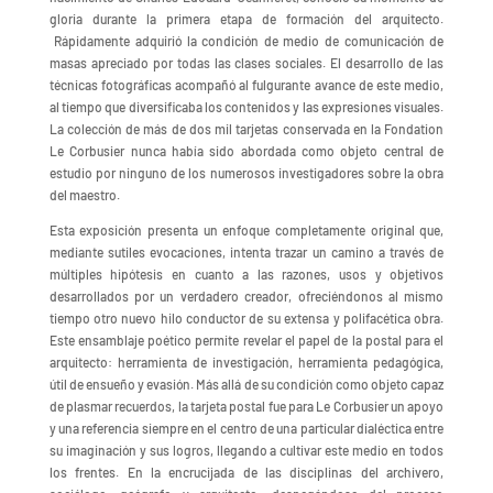
gloria durante la primera etapa de formación del arquitecto.
Rápidamente adquirió la condición de medio de comunicación de
masas apreciado por todas las clases sociales. El desarrollo de las
técnicas fotográficas acompañó al fulgurante avance de este medio,
al tiempo que diversificaba los contenidos y las expresiones visuales.
La colección de más de dos mil tarjetas conservada en la Fondation
Le Corbusier nunca había sido abordada como objeto central de
estudio por ninguno de los numerosos investigadores sobre la obra
del maestro.
Esta exposición presenta un enfoque completamente original que,
mediante sutiles evocaciones, intenta trazar un camino a través de
múltiples hipótesis en cuanto a las razones, usos y objetivos
desarrollados por un verdadero creador, ofreciéndonos al mismo
tiempo otro nuevo hilo conductor de su extensa y polifacética obra.
Este ensamblaje poético permite revelar el papel de la postal para el
arquitecto: herramienta de investigación, herramienta pedagógica,
útil de ensueño y evasión. Más allá de su condición como objeto capaz
de plasmar recuerdos, la tarjeta postal fue para Le Corbusier un apoyo
y una referencia siempre en el centro de una particular dialéctica entre
su imaginación y sus logros, llegando a cultivar este medio en todos
los frentes. En la encrucijada de las disciplinas del archivero,