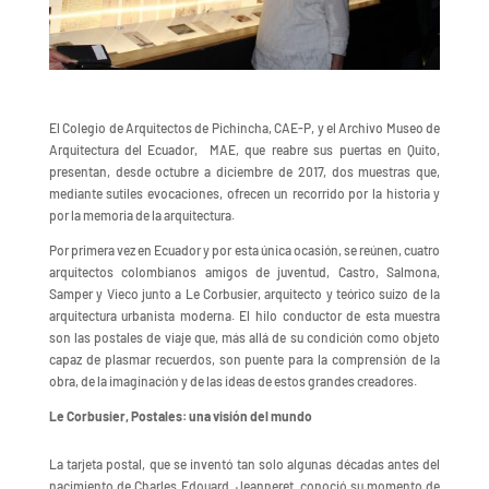
El Colegio de Arquitectos de Pichincha, CAE-P, y el Archivo Museo de
Arquitectura del Ecuador, MAE, que reabre sus puertas en Quito,
presentan, desde octubre a diciembre de 2017, dos muestras que,
mediante sutiles evocaciones, ofrecen un recorrido por la historia y
por la memoria de la arquitectura.
Por primera vez en Ecuador y por esta única ocasión, se reúnen, cuatro
arquitectos colombianos amigos de juventud, Castro, Salmona,
Samper y Vieco junto a Le Corbusier, arquitecto y teórico suizo de la
arquitectura urbanista moderna. El hilo conductor de esta muestra
son las postales de viaje que, más allá de su condición como objeto
capaz de plasmar recuerdos, son puente para la comprensión de la
obra, de la imaginación y de las ideas de estos grandes creadores.
Le Corbusier, Postales: una visión del mundo
La tarjeta postal, que se inventó tan solo algunas décadas antes del
nacimiento de Charles Edouard Jeanneret, conoció su momento de