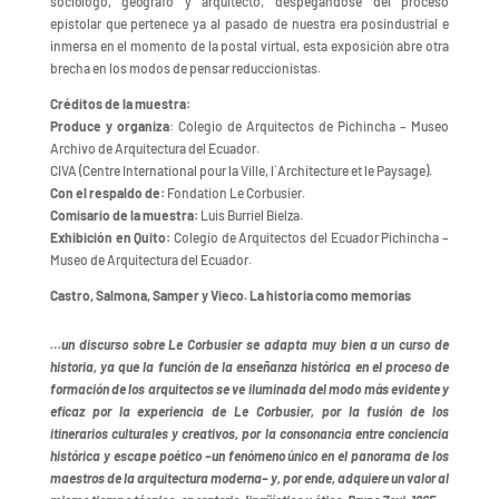
sociólogo, geógrafo y arquitecto, despegándose del proceso
epistolar que pertenece ya al pasado de nuestra era posindustrial e
inmersa en el momento de la postal virtual, esta exposición abre otra
brecha en los modos de pensar reduccionistas.
Créditos de la muestra:
Produce y organiza
: Colegio de Arquitectos de Pichincha – Museo
Archivo de Arquitectura del Ecuador.
CIVA (Centre International pour la Ville, l`Architecture et le Paysage).
Con el respaldo de:
Fondation Le Corbusier.
Comisario de la muestra:
Luis Burriel Bielza.
Exhibición en Quito:
Colegio de Arquitectos del Ecuador Pichincha –
Museo de Arquitectura del Ecuador.
Castro, Salmona, Samper y Vieco. La historia como memorias
…un discurso sobre Le Corbusier se adapta muy bien a un curso de
historia, ya que la función de la enseñanza histórica en el proceso de
formación de los arquitectos se ve iluminada del modo más evidente y
eficaz por la experiencia de Le Corbusier, por la fusión de los
itinerarios culturales y creativos, por la consonancia entre conciencia
histórica y escape poético –un fenómeno único en el panorama de los
maestros de la arquitectura moderna– y, por ende, adquiere un valor al