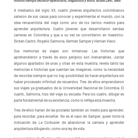
mismo tiempo técnico-operatorio, lingüístico y ético. Bruno Zevi, 1965.
A mediados del siglo XX, cuatro jóvenes arquitectos colombianos
salieron de sus casas para conocer y experimentar el mundo, con la
idea renacentista del viaje como uno de los tantos medios para
aprender arquitectura. Cuatro jóvenes que desarrollaron sendas
carreras en Colombia y que a su vez se convirtieron en maestros:
Dicken Castro, Rogelio Salmona, Germán Samper y Hernán Vieco.
Sus memorias de viajes son inmensas. Las historias que
aprehendieron a través de esos periplos son inenarrables. Juntar
algunos apartados de unas y otras en esta muestra, revela tanto las
memorias e historias que cuentan las imágenes, como la necesidad
de recordar siempre que no hay posibilidad de hacer arquitectura sin
haber procesado infinitud de recuerdos. Tres de ellos emprendieron
sus viajes ya graduados de la Universidad Nacional de Colombia. El
cuarto, Salmona, hizo del viaje su escuela. Para los cuatro, dibujar es
parte fundamental de su existencia, como lo refleja esta muestra.
Tres de ellos harían de las postales también un medio para aprender,
para recordar, para enseñar. No es el caso de Samper, quien tomó la
indicación de Le Corbusier de abandonar la cámara y aprender
arquitectura dibujando, como una ley de vida.