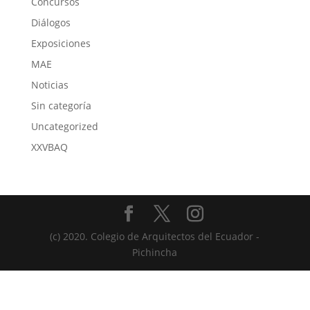
Concursos
Diálogos
Exposiciones
MAE
Noticias
Sin categoría
Uncategorized
XXVBAQ
(c) 2020. Colegio de Arquitectos del Ecuador -
Pichincha