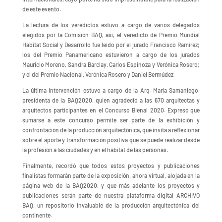
de este evento.
La lectura de los veredictos estuvo a cargo de varios delegados
elegidos por la Comisión BAQ, así, el veredicto de Premio Mundial
Hábitat Social y Desarrollo fue leído por el jurado Francisco Ramírez;
los del Premio Panamericano estuvieron a cargo de los jurados
Mauricio Moreno, Sandra Barclay, Carlos Espinoza y Verónica Rosero;
y el del Premio Nacional, Verónica Rosero y Daniel Bermúdez.
La última intervención estuvo a cargo de la Arq. María Samaniego,
presidenta de la BAQ2020, quien agradeció a las 670 arquitectas y
arquitectos participantes en el Concurso Bienal 2020. Expresó que
sumarse a este concurso permite ser parte de la exhibición y
confrontación de la producción arquitectónica, que invita a reflexionar
sobre el aporte y transformación positiva que se puede realizar desde
la profesión a las ciudades y en el hábitat de las personas.
Finalmente, recordó que todos estos proyectos y publicaciones
finalistas formarán parte de la exposición, ahora virtual, alojada en la
página web de la BAQ2020, y que más adelante los proyectos y
publicaciones serán parte de nuestra plataforma digital ARCHIVO
BAQ, un repositorio invaluable de la producción arquitectónica del
continente.