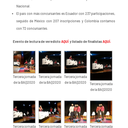
Nacional.
El país con más concursantes es Ecuador con 237 participaciones,
seguido de México con 207 inscripciones y Colombia contamos
con 72 concursantes.
Evento de lectura de veredicto
AQUÍ
y listado de finalistas
AQUÍ.
Tercera jornada
Tercera jornada
Tercera jornada
de la BAQ2020
de la BAQ2020
de la BAQ2020
Tercera jornada
de la BAQ2020
Tercera jornada
Tercera jornada
Tercera jornada
Tercera jornada