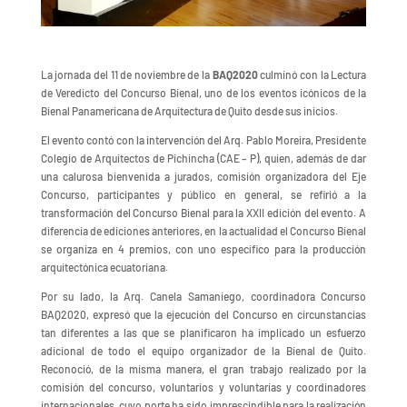
La jornada del 11 de noviembre de la
BAQ2020
culminó con la Lectura
de Veredicto del Concurso Bienal, uno de los eventos icónicos de la
Bienal Panamericana de Arquitectura de Quito desde sus inicios.
El evento contó con la intervención del Arq. Pablo Moreira, Presidente
Colegio de Arquitectos de Pichincha (CAE – P), quien, además de dar
una calurosa bienvenida a jurados, comisión organizadora del Eje
Concurso, participantes y público en general, se refirió a la
transformación del Concurso Bienal para la XXII edición del evento. A
diferencia de ediciones anteriores, en la actualidad el Concurso Bienal
se organiza en 4 premios, con uno específico para la producción
arquitectónica ecuatoriana.
Por su lado, la Arq. Canela Samaniego, coordinadora Concurso
BAQ2020, expresó que la ejecución del Concurso en circunstancias
tan diferentes a las que se planificaron ha implicado un esfuerzo
adicional de todo el equipo organizador de la Bienal de Quito.
Reconoció, de la misma manera, el gran trabajo realizado por la
comisión del concurso, voluntarios y voluntarias y coordinadores
internacionales, cuyo porte ha sido imprescindible para la realización