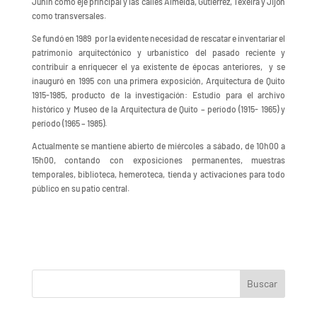
Junín como eje principal y las calles Almeida, Gutierrez, Texeira y Jijón
como transversales.
Se fundó en 1989 por la evidente necesidad de rescatar e inventariar el
patrimonio arquitectónico y urbanístico del pasado reciente y
contribuir a enriquecer el ya existente de épocas anteriores, y se
inauguró en 1995 con una primera exposición, Arquitectura de Quito
1915-1985, producto de la investigación: Estudio para el archivo
histórico y Museo de la Arquitectura de Quito – período (1915- 1965) y
período (1965 – 1985).
Actualmente se mantiene abierto de miércoles a sábado, de 10h00 a
15h00, contando con exposiciones permanentes, muestras
temporales, biblioteca, hemeroteca, tienda y activaciones para todo
público en su patio central.