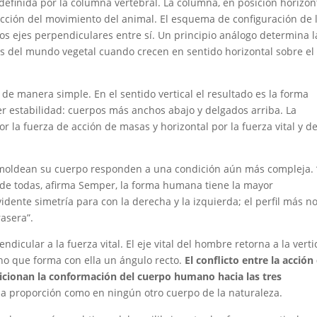
 definida por la columna vertebral. La columna, en posición horizont
irección del movimiento del animal. El esquema de configuración de 
os ejes perpendiculares entre sí. Un principio análogo determina l
jas del mundo vegetal cuando crecen en sentido horizontal sobre el
 de manera simple. En el sentido vertical el resultado es la forma
er estabilidad: cuerpos más anchos abajo y delgados arriba. La
or la fuerza de acción de masas y horizontal por la fuerza vital y de
e moldean su cuerpo responden a una condición aún más compleja. 
 de todas, afirma Semper, la forma humana tiene la mayor
idente simetría para con la derecha y la izquierda; el perfil más n
asera”.
dicular a la fuerza vital. El eje vital del hombre retorna a la verti
no que forma con ella un ángulo recto.
El conflicto entre la acción
ondicionan la conformación del cuerpo humano hacia las tres
 la proporción como en ningún otro cuerpo de la naturaleza.