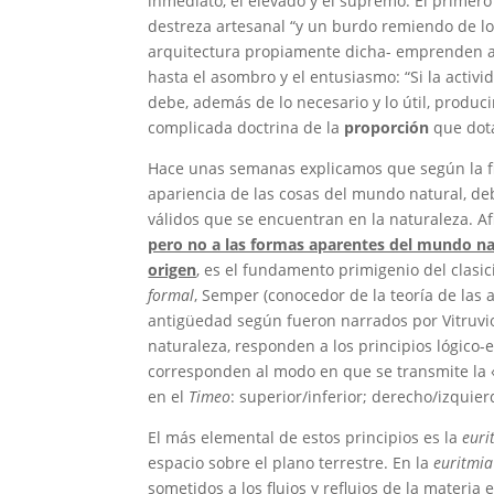
inmediato, el elevado y el supremo. El primer
destreza artesanal “y un burdo remiendo de lo 
arquitectura propiamente dicha- emprenden ade
hasta el asombro y el entusiasmo: “Si la activ
debe, además de lo necesario y lo útil, produci
complicada doctrina de la
proporción
que dota
Hace unas semanas explicamos que según la filos
apariencia de las cosas del mundo natural, de
válidos que se encuentran en la naturaleza. Af
pero no a las formas aparentes del mundo natu
origen
, es el fundamento primigenio del clasic
formal
, Semper (conocedor de la teoría de las a
antigüedad según fueron narrados por Vitruvio)
naturaleza, responden a los principios lógico-
corresponden al modo en que se transmite la «
en el
Timeo
: superior/inferior; derecho/izquier
El más elemental de estos principios es la
euri
espacio sobre el plano terrestre. En la
euritmia
sometidos a los flujos y reflujos de la materia