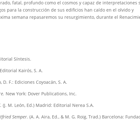
rado, fatal, profundo como el cosmos y capaz de interpretaciones 
gos para la construcción de sus edificios han caído en el olvido y
óxima semana repasaremos su resurgimiento, durante el Renacimi
torial Síntesis.
ditorial Kairós, S. A.
 D. F.: Ediciones Coyoacán, S. A.
re.
New York: Dover Publications, Inc.
.
(J. M. León, Ed.) Madrid: Editorial Nerea S.A.
tfried Semper.
(A. A. Aira, Ed., & M. G. Roig, Trad.) Barcelona: Funda