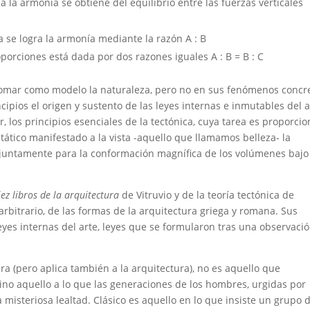
 la armonía se obtiene del equilibrio entre las fuerzas verticales
 se logra la armonía mediante la razón A : B
porciones está dada por dos razones iguales A : B = B : C
tomar como modelo la naturaleza, pero no en sus fenómenos concr
ncipios el origen y sustento de las leyes internas e inmutables del a
 los principios esenciales de la tectónica, cuya tarea es proporcio
estático manifestado a la vista -aquello que llamamos belleza- la
untamente para la conformación magnífica de los volúmenes bajo
iez libros de la arquitectura
de Vitruvio y de la teoría tectónica de
arbitrario, de las formas de la arquitectura griega y romana. Sus
eyes internas del arte, leyes que se formularon tras una observaci
tura (pero aplica también a la arquitectura), no es aquello que
ino aquello a lo que las generaciones de los hombres, urgidas por
 misteriosa lealtad. Clásico es aquello en lo que insiste un grupo 