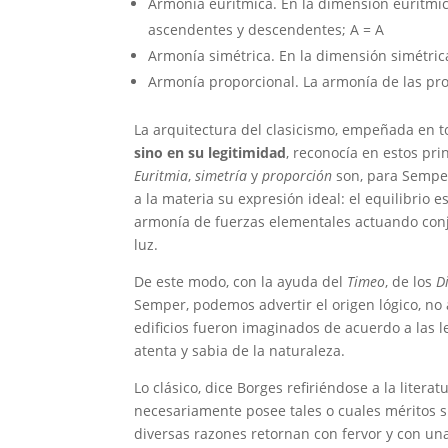
Armonía eurítmica. En la dimensión eurítmica
ascendentes y descendentes; A = A
Armonía simétrica. En la dimensión simétrica
Armonía proporcional. La armonía de las pro
La arquitectura del clasicismo, empeñada en 
sino en su legitimidad
, reconocía en estos pri
Euritmia
,
simetría
y
proporción
son, para Semper,
a la materia su expresión ideal: el equilibrio 
armonía de fuerzas elementales actuando conj
luz.
De este modo, con la ayuda del
Timeo
, de los
D
Semper, podemos advertir el origen lógico, no 
edificios fueron imaginados de acuerdo a las l
atenta y sabia de la naturaleza.
Lo clásico, dice Borges refiriéndose a la litera
necesariamente posee tales o cuales méritos s
diversas razones retornan con fervor y con una