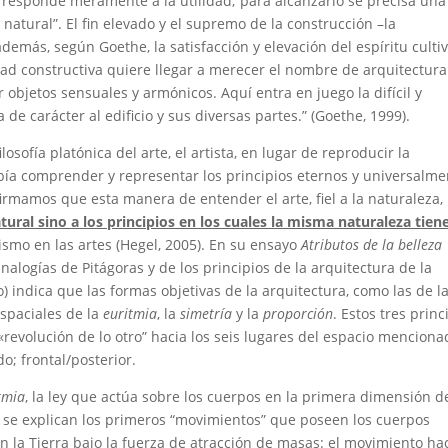
o responde meramente a la utilidad; para alcanzarlo se precisa una
natural”. El fin elevado y el supremo de la construcción –la
más, según Goethe, la satisfacción y elevación del espíritu culti
idad constructiva quiere llegar a merecer el nombre de arquitectura
r objetos sensuales y armónicos. Aquí entra en juego la difícil y
 de carácter al edificio y sus diversas partes.” (Goethe, 1999).
ofía platónica del arte, el artista, en lugar de reproducir la
bía comprender y representar los principios eternos y universalme
irmamos que esta manera de entender el arte, fiel a la naturaleza,
ral sino a los principios en los cuales la misma naturaleza tien
ismo en las artes (Hegel, 2005). En su ensayo
Atributos de la belleza
nalogías de Pitágoras y de los principios de la arquitectura de la
 indica que las formas objetivas de la arquitectura, como las de l
espaciales de la
euritmia
, la
simetría
y la
proporción
. Estos tres princ
revolución de lo otro” hacia los seis lugares del espacio menciona
do; frontal/posterior.
tmia
, la ley que actúa sobre los cuerpos en la primera dimensión d
se explican los primeros “movimientos” que poseen los cuerpos
 en la Tierra bajo la fuerza de atracción de masas: el movimiento ha