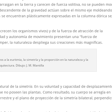
 arraigan en la tierra y carecen de fuerza volitiva, no se pueden mo
rza descendente de la gravedad actúan sobre el mismo eje moldeando
as se encuentran plásticamente expresadas en la columna dórica s
 crecen los organismos vivos) y de la fuerza de atracción de la
idad y autonomía de movimiento presentan una “fuerza de
mper, la naturaleza despliega sus creaciones más magníficas.
os a la euritmia, la simetría y la proporción en la naturaleza y la
quitectura. Dibujo: J. M. Mantilla
atural de la
simetría
. En su voluntad y capacidad de desplazamiento
 no poseen las plantas. Como resultado, su cuerpo se arregla en
restre y el plano de proyección de la simetría bilateral, perpendic