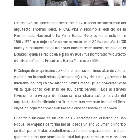
Con motivo de la conmemoración de los 200 años de nacimiento del
arquitecto Thomas Reed, el CAE-VISITA recorrió el edificio de la
Penitenciaría Nacional o Ex Penal García Moreno, construido entre
1869 y 1874, que dejó de funcionar como tal en el 2014, después de 135
años y constituye una de las obras más representativas de Reed en el
Ecuador, quien se radicó en el país en 1861 y fue nombrado “Arquitecto
de la Nación” por el Presidente García Moreno en 1862.
El Colegio de Arquitectos de Pichincha en su continuo afán de valorar
y visibilizar la arquitectura ejemplar de Quito y del país, y gracias a la
iniciativa del arquitecto Alfonso Ortiz Crespo, pudo concretar esta
visita que contó con más de 100 participantes. Los asistentes
tuvieron el privilegio de escuchar una charla sobre la vida del
arquitecto danés, dictada por Ortiz, mientras recorrían todo el edificio,
cuya tipología responde a un modelo europeo usado en la época.
El edificio ubicado en un lote de 1,5 hectáreas en el barrio de San
Roque, se emplaza de forma radial: desde un alto volumen cilíndrico
central, parten 5 alas o pabellones de 3 pisos, separados entre sí por
grandes patios que permiten la total independencia entre ellos. Los